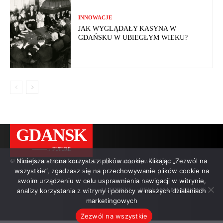
INNOWACJE
JAK WYGLĄDAŁY KASYNA W
GDAŃSKU W UBIEGŁYM WIEKU?
GDANSK
———→ FUTURE
Niniejsza strona korzysta z plików cookie. Klikając „Zezwól na
© Wszelkie prawa zastrzeżone. Cytaty — z aktywnym linkiem.
wszystkie”, zgadzasz się na przechowywanie plików cookie na
swoim urządzeniu w celu usprawnienia nawigacji w witrynie,
analizy korzystania z witryny i pomocy w naszych działaniach
AUTORSKI
REKLAMA NA STRONIE
marketingowych
Zezwól na wszystkie