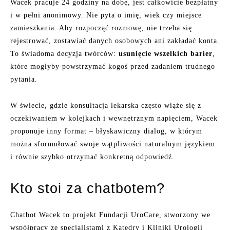
Wacek pracuje 24 godziny na dobę, jest całkowicie bezpłatny
i w pełni anonimowy. Nie pyta o imię, wiek czy miejsce
zamieszkania. Aby rozpocząć rozmowę, nie trzeba się
rejestrować, zostawiać danych osobowych ani zakładać konta.
To świadoma decyzja twórców:
usunięcie wszelkich barier
,
które mogłyby powstrzymać kogoś przed zadaniem trudnego
pytania.
W świecie, gdzie konsultacja lekarska często wiąże się z
oczekiwaniem w kolejkach i wewnętrznym napięciem, Wacek
proponuje inny format – błyskawiczny dialog, w którym
można sformułować swoje wątpliwości naturalnym językiem
i równie szybko otrzymać konkretną odpowiedź.
Kto stoi za chatbotem?
Chatbot Wacek to projekt Fundacji UroCare, stworzony we
współpracy ze specjalistami z Katedry i Kliniki Urologii