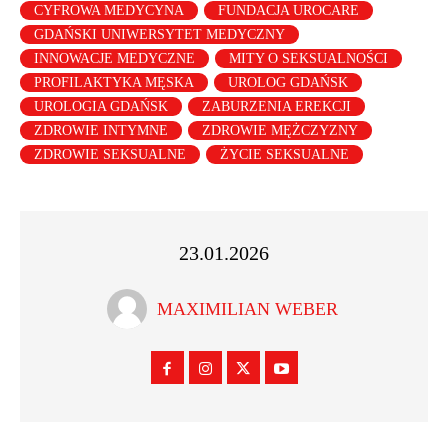
CYFROWA MEDYCYNA
FUNDACJA UROCARE
GDAŃSKI UNIWERSYTET MEDYCZNY
INNOWACJE MEDYCZNE
MITY O SEKSUALNOŚCI
PROFILAKTYKA MĘSKA
UROLOG GDAŃSK
UROLOGIA GDAŃSK
ZABURZENIA EREKCJI
ZDROWIE INTYMNE
ZDROWIE MĘŻCZYZNY
ZDROWIE SEKSUALNE
ŻYCIE SEKSUALNE
23.01.2026
MAXIMILIAN WEBER