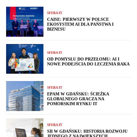
SFERA IT
CAISE: PIERWSZY W POLSCE
EKOSYSTEM AI DLA PAŃSTWA I
BIZNESU
SFERA IT
OD POMYSŁU DO PRZEŁOMU: AI I
NOWE PODEJŚCIA DO LECZENIA RAKA
SFERA IT
EPAM W GDAŃSKU: ŚCIEŻKA
GLOBALNEGO GRACZA NA
POMORSKIM RYNKU IT
SFERA IT
SII W GDAŃSKU: HISTORIA ROZWOJU
JEDNEGO Z NAJWIĘKSZYCH