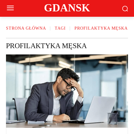
GDANSK
STRONA GŁÓWNA
TAGI
PROFILAKTYKA MĘSKA
PROFILAKTYKA MĘSKA