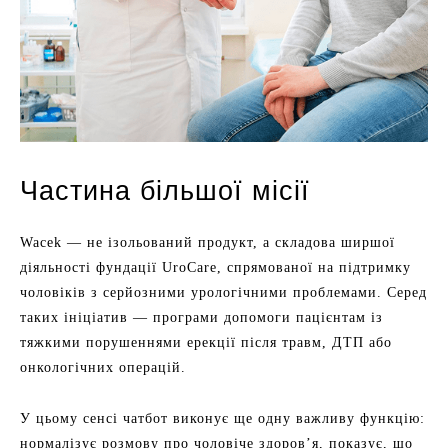
Частина більшої місії
Wacek — не ізольований продукт, а складова ширшої
діяльності фундації UroCare, спрямованої на підтримку
чоловіків з серйозними урологічними проблемами. Серед
таких ініціатив — програми допомоги пацієнтам із
тяжкими порушеннями ерекції після травм, ДТП або
онкологічних операцій.
У цьому сенсі чатбот виконує ще одну важливу функцію:
нормалізує розмову про чоловіче здоров’я, показує, що