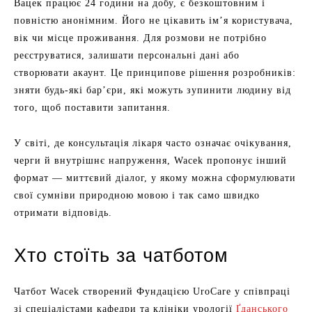
Вацек працює 24 години на добу, є безкоштовним і
повністю анонімним. Його не цікавить ім’я користувача,
вік чи місце проживання. Для розмови не потрібно
реєструватися, залишати персональні дані або
створювати акаунт. Це принципове рішення розробників:
зняти будь-які бар’єри, які можуть зупинити людину від
того, щоб поставити запитання.
У світі, де консультація лікаря часто означає очікування,
черги й внутрішнє напруження, Wacek пропонує інший
формат — миттєвий діалог, у якому можна сформулювати
свої сумніви природною мовою і так само швидко
отримати відповідь.
Хто стоїть за чатботом
Чатбот Wacek створений Фундацією UroCare у співпраці
зі спеціалістами кафедри та клініки урології
Ґданського