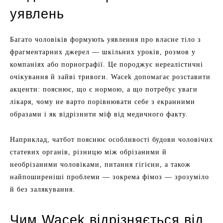
уявлень
Багато чоловіків формують уявлення про власне тіло з
фрагментарних джерел — шкільних уроків, розмов у
компаніях або порнографії. Це породжує нереалістичні
очікування й зайві тривоги. Wacek допомагає розставити
акценти: пояснює, що є нормою, а що потребує уваги
лікаря, чому не варто порівнювати себе з екранними
образами і як відрізнити міф від медичного факту.
Наприклад, чатбот пояснює особливості будови чоловічих
статевих органів, різницю між обрізаними й
необрізаними чоловіками, питання гігієни, а також
найпоширеніші проблеми — зокрема фімоз — зрозуміло
й без залякування.
Чим Wacek відрізняється від