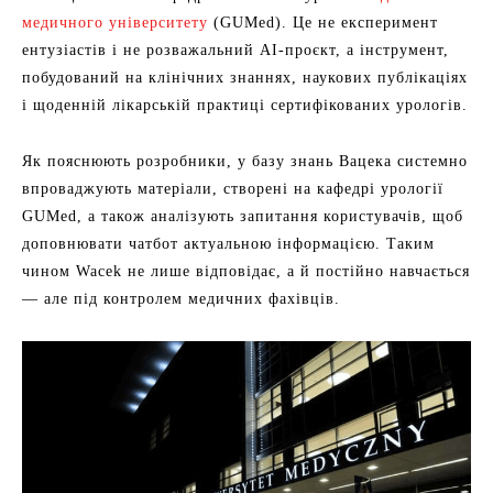
медичного університету
(GUMed). Це не експеримент
ентузіастів і не розважальний AI-проєкт, а інструмент,
побудований на клінічних знаннях, наукових публікаціях
і щоденній лікарській практиці сертифікованих урологів.
Як пояснюють розробники, у базу знань Вацека системно
впроваджують матеріали, створені на кафедрі урології
GUMed, а також аналізують запитання користувачів, щоб
доповнювати чатбот актуальною інформацією. Таким
чином Wacek не лише відповідає, а й постійно навчається
— але під контролем медичних фахівців.