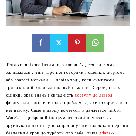
Тема чоловічого інтимного здоров’я десятиліттями
залишалася у тіні. Про неї говорили пошепки, жартома
або взагалі мовчали — навіть тоді, коли симптоми
тривожили й впливали на якість життя. Сором, страх
оцінки, брак знань і складність
доступу до лікаря
формували замкнене коло: проблема є, але говорити про
неї нікому. Саме в цьому контексті з’являється чатбот
Wacek — цифровий інструмент, який намагається
зруйнувати цю тишу й запропонувати чоловікам перший,
безпечний крок до турботи про себе, пише
gdansk-