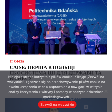
ІТ-СФЕРА
CAISE: ПЕРША В ПОЛЬЩІ
ЕКОСИСТЕМА ШІ ДЛЯ ДЕРЖАВИ ТА
Niniejsza strona korzysta z plików cookie. Klikając „Zezwól na
БІЗНЕСУ
wszystkie”, zgadzasz się na przechowywanie plików cookie na
swoim urządzeniu w celu usprawnienia nawigacji w witrynie,
analizy korzystania z witryny i pomocy w naszych działaniach
marketingowych
Zezwól na wszystkie