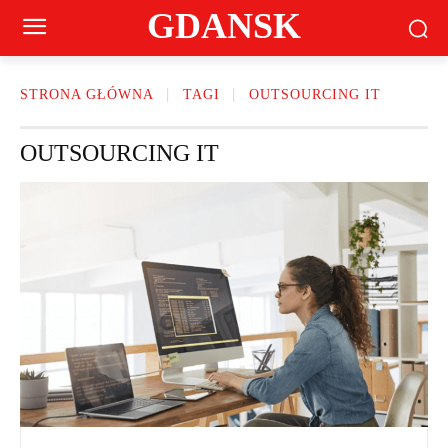
GDANSK
STRONA GŁÓWNA
TAGI
OUTSOURCING IT
OUTSOURCING IT