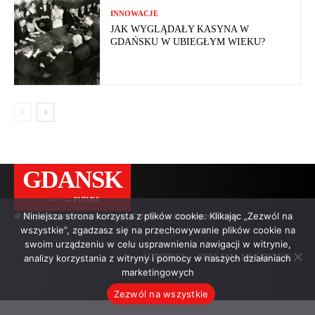
INNOWACJE
JAK WYGLĄDAŁY KASYNA W
GDAŃSKU W UBIEGŁYM WIEKU?
GDANSK
———→ FUTURE
Niniejsza strona korzysta z plików cookie. Klikając „Zezwól na
© Wszelkie prawa zastrzeżone. Cytaty — z aktywnym linkiem.
wszystkie”, zgadzasz się na przechowywanie plików cookie na
swoim urządzeniu w celu usprawnienia nawigacji w witrynie,
analizy korzystania z witryny i pomocy w naszych działaniach
AUTORSKI
REKLAMA NA STRONIE
marketingowych
Zezwól na wszystkie
.
.
.