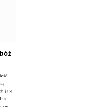
zbóż
ieść
 są
ch jare
lna i
o się