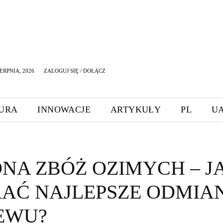
ERPNIA, 2026
ZALOGUJ SIĘ / DOŁĄCZ
URA
INNOWACJE
ARTYKUŁY
PL
U
NA ZBÓŻ OZIMYCH – J
AĆ NAJLEPSZE ODMIA
IEWU?