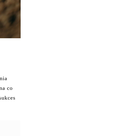
nia
na co
sukces