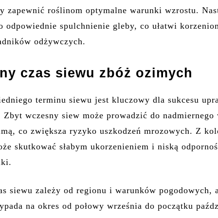
y zapewnić roślinom optymalne warunki wzrostu. Nas
o odpowiednie spulchnienie gleby, co ułatwi korzenio
ładników odżywczych.
ny czas siewu zbóż ozimych
dniego terminu siewu jest kluczowy dla sukcesu up
. Zbyt wczesny siew może prowadzić do nadmiernego 
zimą, co zwiększa ryzyko uszkodzeń mrozowych. Z kol
że skutkować słabym ukorzenieniem i niską odpornoś
ki.
s siewu zależy od regionu i warunków pogodowych, 
ypada na okres od połowy września do początku paźdz