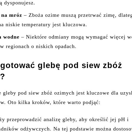
rą dysponujesz.
 na mróz
– Zboża ozime muszą przetrwać zimę, dlate
a niskie temperatury jest kluczowa.
a wodne
– Niektóre odmiany mogą wymagać więcej w
e w regionach o niskich opadach.
ygotować glebę pod siew zbóż
h?
 gleby pod siew zbóż ozimych jest kluczowe dla uzys
w. Oto kilka kroków, które warto podjąć:
ży przeprowadzić analizę gleby, aby określić jej pH i
ładników odżywczych. Na tej podstawie można dostos