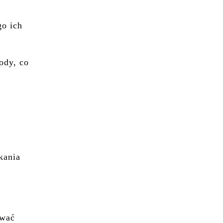
go ich
ody, co
kania
ować