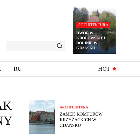
ARCHITEKTURA
DWÓR W
KRÓLEWSKIEJ
DOLINIE W
GDAŃSKU
A
RU
HOT
AK
ARCHITEKTURA
ZAMEK KOMTURÓW
NY
KRZYŻACKICH W
GDAŃSKU