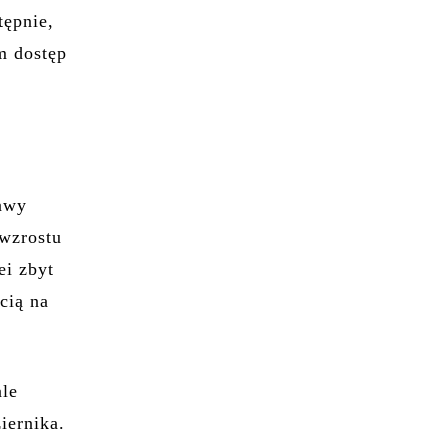
tępnie,
m dostęp
rawy
wzrostu
ei zbyt
cią na
ale
iernika.