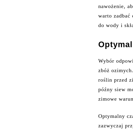
nawożenie, ab
warto zadbać 
do wody i sk
Optymal
Wybór odpowie
zbóż ozimych
roślin przed 
późny siew mo
zimowe warun
Optymalny cza
zazwyczaj prz