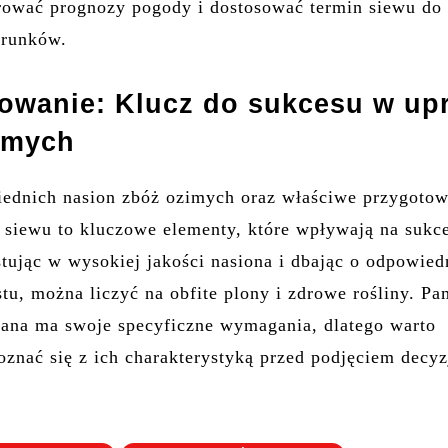
rować prognozy pogody i dostosować termin siewu do
arunków.
wanie: Klucz do sukcesu w up
imych
ednich nasion zbóż ozimych oraz właściwe przygotow
n siewu to kluczowe elementy, które wpływają na sukc
tując w wysokiej jakości nasiona i dbając o odpowied
tu, można liczyć na obfite plony i zdrowe rośliny. Pam
ana ma swoje specyficzne wymagania, dlatego warto
oznać się z ich charakterystyką przed podjęciem decyz