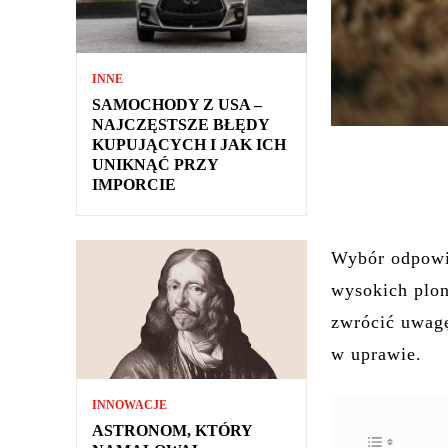
INNE
SAMOCHODY Z USA –
NAJCZĘSTSZE BŁĘDY
KUPUJĄCYCH I JAK ICH
UNIKNĄĆ PRZY
IMPORCIE
Wybór odpowie
wysokich plon
zwrócić uwagę
w uprawie.
INNOWACJE
ASTRONOM, KTÓRY