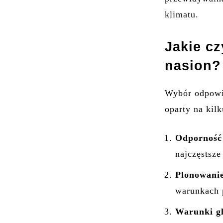
klimatu.
Jakie c
nasion?
Wybór odpowi
oparty na kil
Odporność
najczęstsz
Plonowani
warunkach 
Warunki g