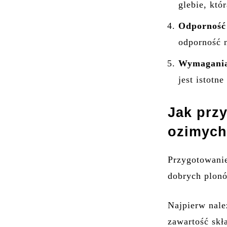
glebie, któ
Odporność
odporność n
Wymagani
jest istotn
Jak prz
ozimyc
Przygotowanie
dobrych plonó
Najpierw nale
zawartość sk