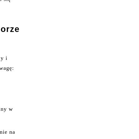
borze
y i
uwagę:
any w
nie na