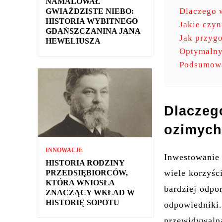
NAMALOWAŁ
Dlaczego 
GWIAŹDZISTE NIEBO:
HISTORIA WYBITNEGO
Jakie czy
GDAŃSZCZANINA JANA
Jak przyg
HEWELIUSZA
Optymalny
Podsumowa
Dlaczeg
ozimyc
INNOWACJE
Inwestowani
HISTORIA RODZINY
wiele korzyśc
PRZEDSIĘBIORCÓW,
KTÓRA WNIOSŁA
bardziej odpo
ZNACZĄCY WKŁAD W
HISTORIĘ SOPOTU
odpowiedniki.
przewidywalna