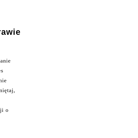
rawie
anie
es
nie
iętaj,
ji o