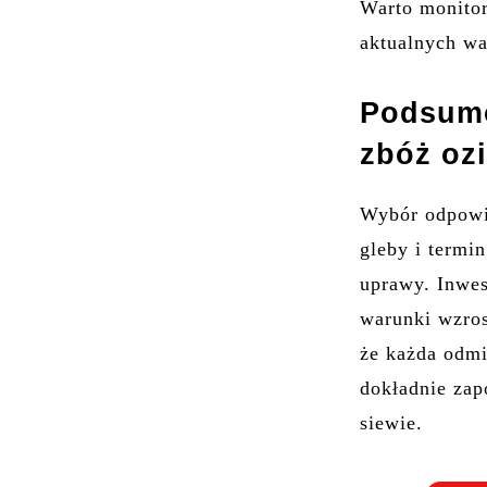
Warto monito
aktualnych w
Podsumo
zbóż oz
Wybór odpowi
gleby i termi
uprawy. Inwes
warunki wzros
że każda odmi
dokładnie zap
siewie.