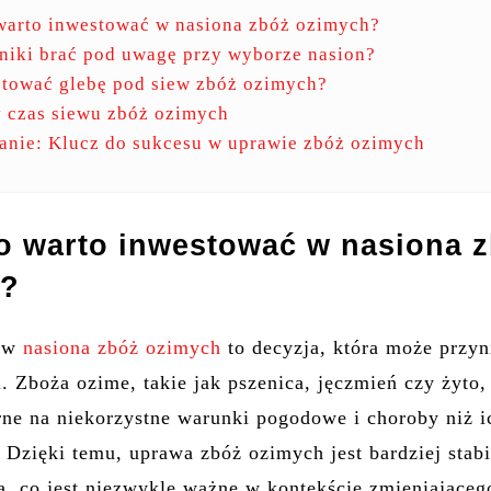
warto inwestować w nasiona zbóż ozimych?
nniki brać pod uwagę przy wyborze nasion?
otować glebę pod siew zbóż ozimych?
 czas siewu zbóż ozimych
nie: Klucz do sukcesu w uprawie zbóż ozimych
o warto inwestować w nasiona 
h?
e w
nasiona zbóż ozimych
to decyzja, która może przyn
i. Zboża ozime, takie jak pszenica, jęczmień czy żyto,
rne na niekorzystne warunki pogodowe i choroby niż i
 Dzięki temu, uprawa zbóż ozimych jest bardziej stabi
, co jest niezwykle ważne w kontekście zmieniająceg