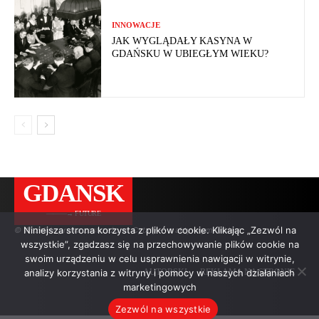
INNOWACJE
JAK WYGLĄDAŁY KASYNA W
GDAŃSKU W UBIEGŁYM WIEKU?
GDANSK
———→ FUTURE
Niniejsza strona korzysta z plików cookie. Klikając „Zezwól na
© Wszelkie prawa zastrzeżone. Cytaty — z aktywnym linkiem.
wszystkie”, zgadzasz się na przechowywanie plików cookie na
swoim urządzeniu w celu usprawnienia nawigacji w witrynie,
analizy korzystania z witryny i pomocy w naszych działaniach
AUTORSKI
REKLAMA NA STRONIE
marketingowych
Zezwól na wszystkie