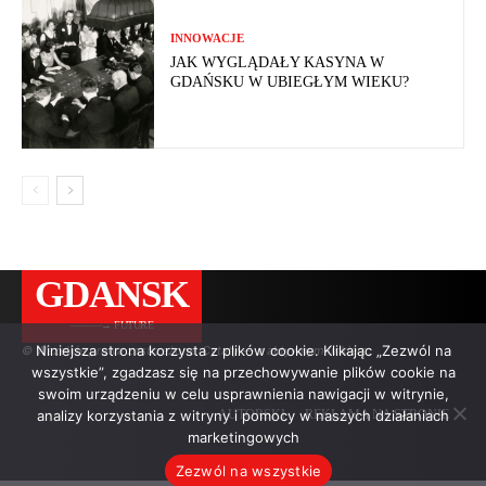
INNOWACJE
JAK WYGLĄDAŁY KASYNA W
GDAŃSKU W UBIEGŁYM WIEKU?
GDANSK
———→ FUTURE
Niniejsza strona korzysta z plików cookie. Klikając „Zezwól na
© Wszelkie prawa zastrzeżone. Cytaty — z aktywnym linkiem.
wszystkie”, zgadzasz się na przechowywanie plików cookie na
swoim urządzeniu w celu usprawnienia nawigacji w witrynie,
analizy korzystania z witryny i pomocy w naszych działaniach
AUTORSKI
REKLAMA NA STRONIE
marketingowych
Zezwól na wszystkie