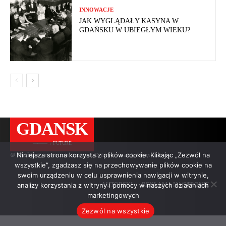
INNOWACJE
JAK WYGLĄDAŁY KASYNA W
GDAŃSKU W UBIEGŁYM WIEKU?
GDANSK
———→ FUTURE
Niniejsza strona korzysta z plików cookie. Klikając „Zezwól na
© Wszelkie prawa zastrzeżone. Cytaty — z aktywnym linkiem.
wszystkie”, zgadzasz się na przechowywanie plików cookie na
swoim urządzeniu w celu usprawnienia nawigacji w witrynie,
analizy korzystania z witryny i pomocy w naszych działaniach
AUTORSKI
REKLAMA NA STRONIE
marketingowych
Zezwól na wszystkie
.
.
.