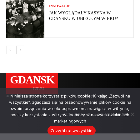
INNOWACJE
JAK WYGLĄDAŁY KASYNA W
GDAŃSKU W UBIEGŁYM WIEKU?
GDANSK
———→ FUTURE
Niniejsza strona korzysta z plików cookie. Klikając „Zezwól na
© Wszelkie prawa zastrzeżone. Cytaty — z aktywnym linkiem.
wszystkie”, zgadzasz się na przechowywanie plików cookie na
swoim urządzeniu w celu usprawnienia nawigacji w witrynie,
analizy korzystania z witryny i pomocy w naszych działaniach
AUTORSKI
REKLAMA NA STRONIE
marketingowych
Zezwól na wszystkie
.
.
.