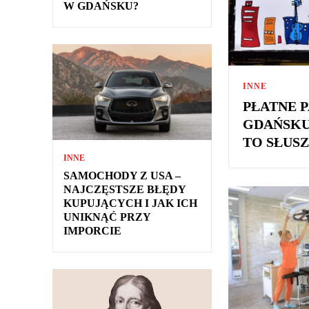
W GDAŃSKU?
INNE
PŁATNE 
GDAŃSKU
TO SŁUS
INNE
SAMOCHODY Z USA –
NAJCZĘSTSZE BŁĘDY
KUPUJĄCYCH I JAK ICH
UNIKNĄĆ PRZY
IMPORCIE