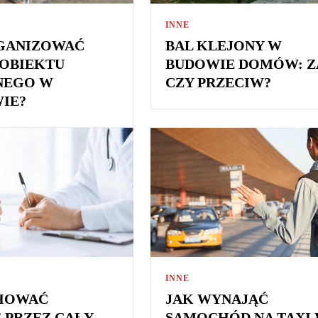
INNE
GANIZOWAĆ
BAL KLEJONY W
OBIEKTU
BUDOWIE DOMÓW: Z
NEGO W
CZY PRZECIW?
IE?
INNE
CHOWAĆ
JAK WYNAJĄĆ
 PRZEZ CAŁY
SAMOCHÓD NA TAXI