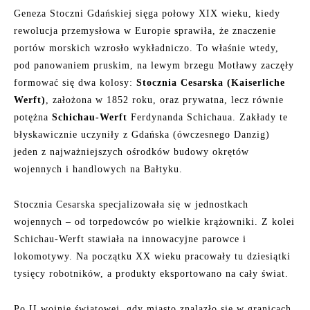
Geneza Stoczni Gdańskiej sięga połowy XIX wieku, kiedy
rewolucja przemysłowa w Europie sprawiła, że znaczenie
portów morskich wzrosło wykładniczo. To właśnie wtedy,
pod panowaniem pruskim, na lewym brzegu Motławy zaczęły
formować się dwa kolosy:
Stocznia Cesarska (Kaiserliche
Werft)
, założona w 1852 roku, oraz prywatna, lecz równie
potężna
Schichau-Werft
Ferdynanda Schichaua. Zakłady te
błyskawicznie uczyniły z Gdańska (ówczesnego Danzig)
jeden z najważniejszych ośrodków budowy okrętów
wojennych i handlowych na Bałtyku.
Stocznia Cesarska specjalizowała się w jednostkach
wojennych – od torpedowców po wielkie krążowniki. Z kolei
Schichau-Werft stawiała na innowacyjne parowce i
lokomotywy. Na początku XX wieku pracowały tu dziesiątki
tysięcy robotników, a produkty eksportowano na cały świat.
Po II wojnie światowej, gdy miasto znalazło się w granicach