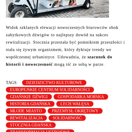
Widok szklanych elewacji nowoczesnych biurowców obok
zabytkowych dźwigów to najlepszy dowód na sukces
rewitalizacji. Stocznia przestała być pomnikiem przeszłości i
stała się żywym organizmem, który dyktuje trendy we
współczesnej urbanistyce. Udowadnia, że
szacunek do
historii i nowoczesność
mogą iść ze sobą w parze.
TAGS:
DZIEDZICTWO KULTUROWE
EUROPEJSKIE CENTRUM SOLIDARNOŚCI
GDAŃSKIE DŹWIGI
GOSPODARKA MORSKA
HISTORIA GDAŃSKA
LECH WAŁĘSA
MŁODE MIASTO
PRZEMYSŁ OKRĘTOWY
REWITALIZACJA
SOLIDARNOŚĆ
STOCZNIA GDAŃSKA