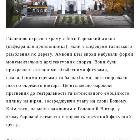
Головною окрасою храму є його бароковий амвон
(кафедра для проповідника), який є шедевром гданського
різьблення по дереву. Амвони цієї епохи набували форми
монументальних архітектурних споруд. Вони були
прикрашені складними різьбленими фігурами,
символічними сценами та балдахінами, що створювало
ілюзію окремого вівтаря. Це втілювало барокове
прагнення до театральності та інтенсивного емоційного
впливу на вірян, зосереджуючи увагу на слові Божому.
Крім того, не менш важливим є Головний Вівтар, у
якому барокові елементи створюють потужний фокусний
центр.