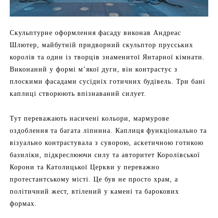
Скульптурне оформлення фасаду виконав Андреас
Шлютер, майбутній придворний скульптор прусських
королів та один із творців знаменитої Янтарної кімнати.
Виконаний у формі м’якої дуги, він контрастує з
плоскими фасадами сусідніх готичних будівель. Три бані
каплиці створюють впізнаваний силует.
Тут переважають насичені кольори, мармурове
оздоблення та багата ліпнина. Каплиця функціонально та
візуально контрастувала з суворою, аскетичною готикою
базиліки, підкреслюючи силу та авторитет Королівської
Корони та Католицької Церкви у переважно
протестантському місті. Це був не просто храм, а
політичний жест, втілений у камені та барокових
формах.