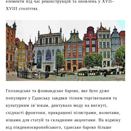
елементи під час реконструкцій та оновлень у XVII–
XVIII століттях.
Голландське та фламандське бароко, яке було дуже
популярне у Гданську завдяки тісним торгівельним та
культурним зв’язкам, диктувало моду на вигнуті,
східчасті фронтони, прикрашені пілястрами, волютами,
нішами для статуй та складними акцентами. На відміну
від південноєвропейського, гданське бароко більше