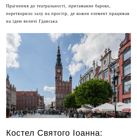
Прагнення до театральності, притаманне бароко,
перетворило залу на простір, де кожен елемент працював
на ідею величі Гданська.
Костел Святого Іоанна: