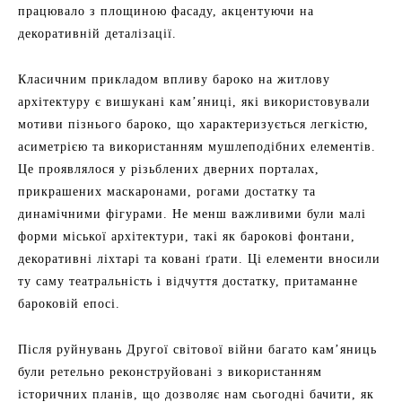
працювало з площиною фасаду, акцентуючи на
декоративній деталізації.
Класичним прикладом впливу бароко на житлову
архітектуру є вишукані кам’яниці, які використовували
мотиви пізнього бароко, що характеризується легкістю,
асиметрією та використанням мушлеподібних елементів.
Це проявлялося у різьблених дверних порталах,
прикрашених маскаронами, рогами достатку та
динамічними фігурами. Не менш важливими були малі
форми міської архітектури, такі як барокові фонтани,
декоративні ліхтарі та ковані ґрати. Ці елементи вносили
ту саму театральність і відчуття достатку, притаманне
бароковій епосі.
Після руйнувань Другої світової війни багато кам’яниць
були ретельно реконструйовані з використанням
історичних планів, що дозволяє нам сьогодні бачити, як