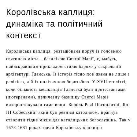
Королівська каплиця:
динаміка та політичний
контекст
Королівська каплиця, розташована поруч із головною
святинею міста – базилікою Святої Марії, є, мабуть,
найяскравішим прикладом стилю бароко у сакральній
архітектурі Гданська. Її історія тісно пов’язана не лише з
релігією, а й із політичною боротьбою. У XVII столітті,
коли більшість мешканців Гданська були протестантами
(лютеранами), величезну базиліку Святої Марії
використовували саме вони. Король Речі Посполитої, Ян
III Собеський, який був ревним католиком, прагнув
створити гідне місце для католицьких богослужінь. Так у
1678-1681 роках звели Королівську каплицю.