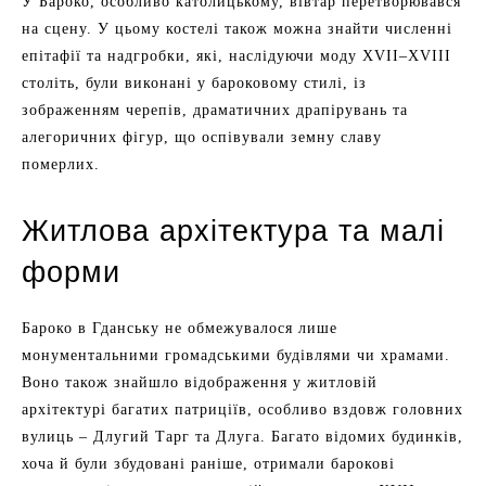
У Бароко, особливо католицькому, вівтар перетворювався
на сцену. У цьому костелі також можна знайти численні
епітафії та надгробки, які, наслідуючи моду XVII–XVIII
століть, були виконані у бароковому стилі, із
зображенням черепів, драматичних драпірувань та
алегоричних фігур, що оспівували земну славу
померлих.
Житлова архітектура та малі
форми
Бароко в Гданську не обмежувалося лише
монументальними громадськими будівлями чи храмами.
Воно також знайшло відображення у житловій
архітектурі багатих патриціїв, особливо вздовж головних
вулиць – Длугий Тарг та Длуга. Багато відомих будинків,
хоча й були збудовані раніше, отримали барокові