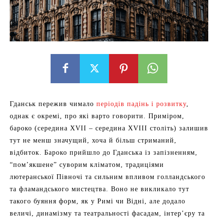
Гданськ пережив чимало
періодів падінь і розвитку
,
однак є окремі, про які варто говорити. Приміром,
бароко (середина XVII – середина XVIII століть) залишив
тут не менш значущий, хоча й більш стриманий,
відбиток. Бароко прийшло до Гданська із запізненням,
“пом’якшене” суворим кліматом, традиціями
лютеранської Півночі та сильним впливом голландського
та фламандського мистецтва. Воно не викликало тут
такого буяння форм, як у Римі чи Відні, але додало
величі, динамізму та театральності фасадам, інтер’єру та