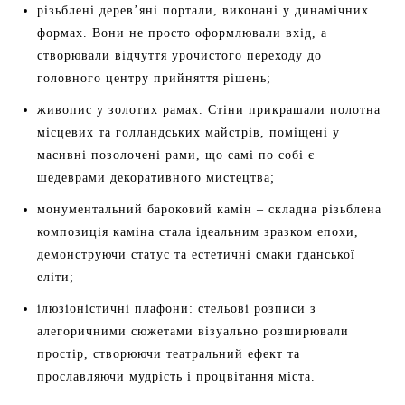
різьблені дерев’яні портали, виконані у динамічних
формах. Вони не просто оформлювали вхід, а
створювали відчуття урочистого переходу до
головного центру прийняття рішень;
живопис у золотих рамах. Стіни прикрашали полотна
місцевих та голландських майстрів, поміщені у
масивні позолочені рами, що самі по собі є
шедеврами декоративного мистецтва;
монументальний бароковий камін – складна різьблена
композиція каміна стала ідеальним зразком епохи,
демонструючи статус та естетичні смаки гданської
еліти;
ілюзіоністичні плафони: стельові розписи з
алегоричними сюжетами візуально розширювали
простір, створюючи театральний ефект та
прославляючи мудрість і процвітання міста.