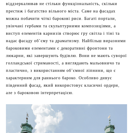
віддзеркалював не стільки функціональність, скільки
престиж і багатство вільного міста. Саме на фасадах
можна побачити чіткі барокові риси. Багаті портали,
увінчані гербами та скульптурними композиціями, а
виступ елементів карнизів створює гру світла і тіні та
надає фасаду об’єму та драматизму. Найбільш виразними
бароковими елементами є декоративні фронтони та
люкарни, які завершують будівлю. Вони не мають суворої
голландської стриманості, а виглядають мальовничо та
пластично, з використанням об’ємної ліпнини, що є
характерним для раннього бароко. Особливо дивує
південний фасад, який використовує класичні ордери,
але з бароковою інтерпретацією.