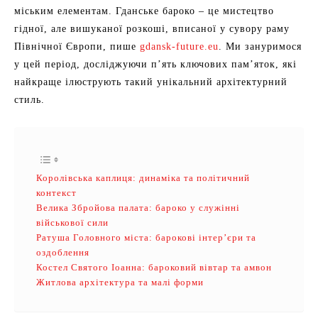
міським елементам. Гданське бароко – це мистецтво
гідної, але вишуканої розкоші, вписаної у сувору раму
Північної Європи, пише
gdansk-future.eu
. Ми зануримося
у цей період, досліджуючи п’ять ключових пам’яток, які
найкраще ілюструють такий унікальний архітектурний
стиль.
Королівська каплиця: динаміка та політичний
контекст
Велика Збройова палата: бароко у служінні
військової сили
Ратуша Головного міста: барокові інтер’єри та
оздоблення
Костел Святого Іоанна: бароковий вівтар та амвон
Житлова архітектура та малі форми