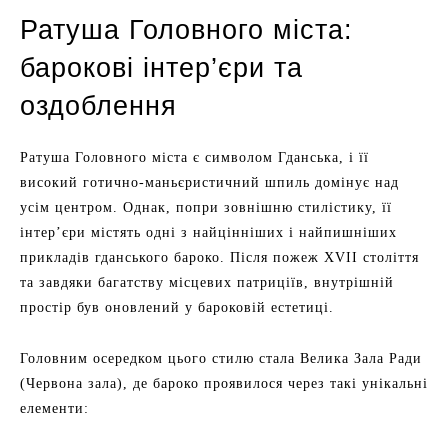
Ратуша Головного міста:
барокові інтер’єри та
оздоблення
Ратуша Головного міста є символом Гданська, і її
високий готично-маньєристичний шпиль домінує над
усім центром. Однак, попри зовнішню стилістику, її
інтер’єри містять одні з найцінніших і найпишніших
прикладів гданського бароко. Після пожеж XVII століття
та завдяки багатству місцевих патриціїв, внутрішній
простір був оновлений у бароковій естетиці.
Головним осередком цього стилю стала Велика Зала Ради
(Червона зала), де бароко проявилося через такі унікальні
елементи: