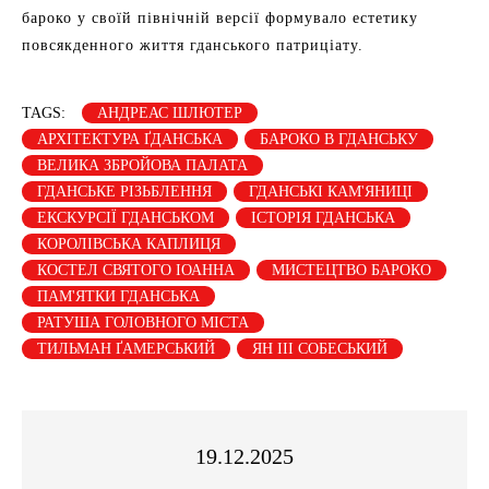
бароко у своїй північній версії формувало естетику
повсякденного життя гданського патриціату.
TAGS:
АНДРЕАС ШЛЮТЕР
АРХІТЕКТУРА ҐДАНСЬКА
БАРОКО В ГДАНСЬКУ
ВЕЛИКА ЗБРОЙОВА ПАЛАТА
ГДАНСЬКЕ РІЗЬБЛЕННЯ
ГДАНСЬКІ КАМ'ЯНИЦІ
ЕКСКУРСІЇ ГДАНСЬКОМ
ІСТОРІЯ ГДАНСЬКА
КОРОЛІВСЬКА КАПЛИЦЯ
КОСТЕЛ СВЯТОГО ІОАННА
МИСТЕЦТВО БАРОКО
ПАМ'ЯТКИ ГДАНСЬКА
РАТУША ГОЛОВНОГО МІСТА
ТИЛЬМАН ҐАМЕРСЬКИЙ
ЯН III СОБЕСЬКИЙ
19.12.2025