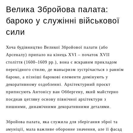
Велика Збройова палата:
бароко у служінні військової
сили
Хоча будівництво Великої Збройової палати (або
Арсеналу) припало на кінець XVI – початок XVII
століття (1600–1609 рр.), вона є яскравим прикладом
перехідного стилю, де маньєризм зустрічається з раннім
бароко, а пізніші барокові елементи домінують у
декоративному оздобленні. Архітектурний проєкт
приписують Антонісу ван Оббергену, який майстерно
поєднав цегляну основу північної архітектури з
пишними, динамічними декоративними деталями.
Збройова палата, яка служила для зберігання зброї та
амуніції, мала важливе оборонне значення, але її фасад