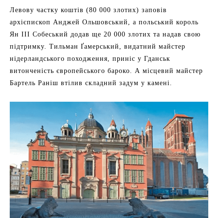
Левову частку коштів (80 000 злотих) заповів
архієпископ Анджей Ольшовський, а польський король
Ян III Собеський додав ще 20 000 злотих та надав свою
підтримку. Тильман Ґамерський, видатний майстер
нідерландського походження, приніс у Гданськ
витонченість європейського бароко. А місцевий майстер
Бартель Раніш втілив складний задум у камені.