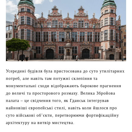
Усередині будівля була пристосована до суто утилітарних
потреб, але навіть там потужні склепіння та
монументальні сходи відображають барокове прагнення
до величі та просторового розмаху. Велика Збройова
палата – це свідчення того, як Гданськ інтегрував
найновіші європейські стилі, навіть коли йшлося про
суто військові об’єкти, перетворюючи фортифікаційну
архітектуру на витвір мистецтва.