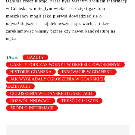
Ogólnie rzecz biorąc, prasa była ważnym źródłem informacji
w Gdańsku w ubiegłym wieku. To dzięki gazetom
mieszkańcy mogli jako pierwsi dowiedzieć się o
najważniejszych i najciekawszych sprawach, a także
zareklamować własny biznes czy nawet kandydaturę na
męża.
TAGS:
GAZETY
GAZETY PODCZAS WOJNY I W OKRESIE POWOJENNYM
HISTORIĘ GDAŃSKA
INNOWACJE W GDAŃSKU
JAK WYGLĄDAŁY OGŁOSZENIA W GDAŃSKICH
GAZETACH?
OGŁOSZENIA W GDAŃSKICH GAZETACH
ROZWÓJ INNOWACJI
TREŚĆ OGŁOSZEŃ
ŹRÓDŁO INFORMACJI