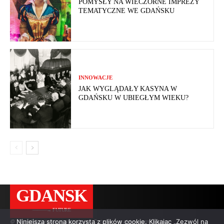
POMYSŁY NA WIECZORNE IMPREZY
TEMATYCZNE WE GDAŃSKU
INNOWACJE
JAK WYGLĄDAŁY KASYNA W
GDAŃSKU W UBIEGŁYM WIEKU?
GDANSK
———→ FUTURE
Niniejsza strona korzysta z plików cookie. Klikając „Zezwól na
© Wszelkie prawa zastrzeżone. Cytaty — z aktywnym linkiem.