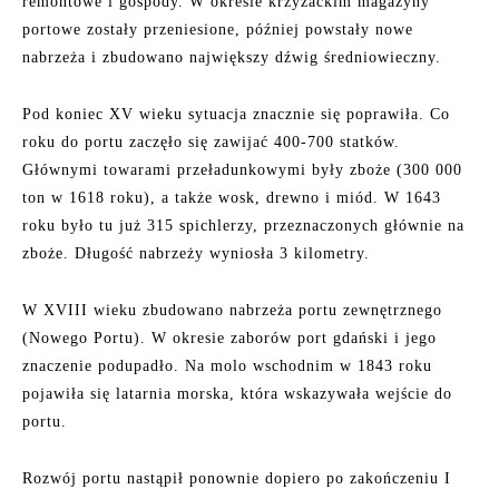
remontowe i gospody. W okresie krzyżackim magazyny
portowe zostały przeniesione, później powstały nowe
nabrzeża i zbudowano największy dźwig średniowieczny.
Pod koniec XV wieku sytuacja znacznie się poprawiła. Co
roku do portu zaczęło się zawijać 400-700 statków.
Głównymi towarami przeładunkowymi były zboże (300 000
ton w 1618 roku), a także wosk, drewno i miód. W 1643
roku było tu już 315 spichlerzy, przeznaczonych głównie na
zboże. Długość nabrzeży wyniosła 3 kilometry.
W XVIII wieku zbudowano nabrzeża portu zewnętrznego
(Nowego Portu). W okresie zaborów port gdański i jego
znaczenie podupadło. Na molo wschodnim w 1843 roku
pojawiła się latarnia morska, która wskazywała wejście do
portu.
Rozwój portu nastąpił ponownie dopiero po zakończeniu I